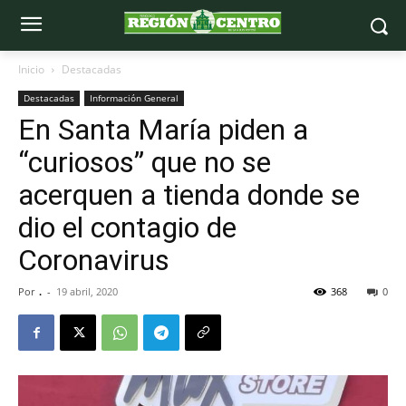
Inicio
Destacadas
Destacadas
Información General
En Santa María piden a
“curiosos” que no se
acerquen a tienda donde se
dio el contagio de
Coronavirus
Por
.
-
19 abril, 2020
368
0