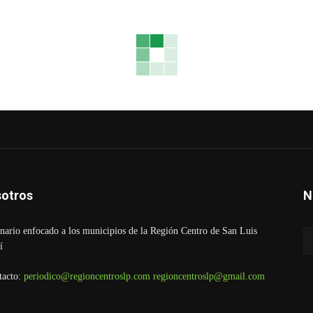
otros
N
ario enfocado a los municipios de la Región Centro de San Luis
í
tacto:
periodico@regioncentroslp.com
regioncentroslp@gmail.com