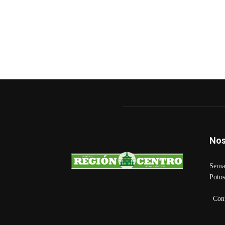
Nos
Seman
Potos
Con