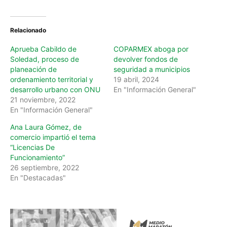
d
i
n
Relacionado
g
…
Aprueba Cabildo de
COPARMEX aboga por
Soledad, proceso de
devolver fondos de
planeación de
seguridad a municipios
ordenamiento territorial y
19 abril, 2024
desarrollo urbano con ONU
En "Información General"
21 noviembre, 2022
En "Información General"
Ana Laura Gómez, de
comercio impartió el tema
“Licencias De
Funcionamiento”
26 septiembre, 2022
En "Destacadas"