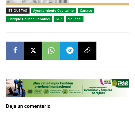
ETIQUETAS
Ayuntamiento Capitalino
Canaco
Enrique Galindo Ceballos
SLP
slp local
Deja un comentario