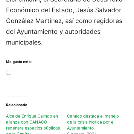
Económico del Estado, Jesús Salvador
González Martínez, así como regidores
del Ayuntamiento y autoridades
municipales.
Me gusta esto:
L
o
a
d
i
n
Relacionado
g
…
Alcalde Enrique Galindo en
Canaco destaca el manejo
alianza con CANACO
de la crisis hídrica por el
regenera espacios públicos
Ayuntamiento
de la Capital
8 agosto, 2024