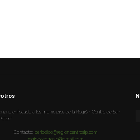
otros
N
nario enfocado a los municipios de la Región Centro de San
Potosí
Contacto:
periodico@regioncentroslp.com
regioncentroslp@gmail.com