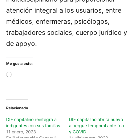
atención integral a los usuarios, entre
médicos, enfermeras, psicólogos,
trabajadores sociales, cuerpo jurídico y
de apoyo.
Me gusta esto:
L
o
a
d
i
n
Relacionado
g
…
DIF capitalino reintegra a
DIF capitalino abrirá nuevo
indigentes con sus familias
albergue temporal ante frío
11 enero, 2023
y COVID
En "Información General"
14 diciembre, 2020