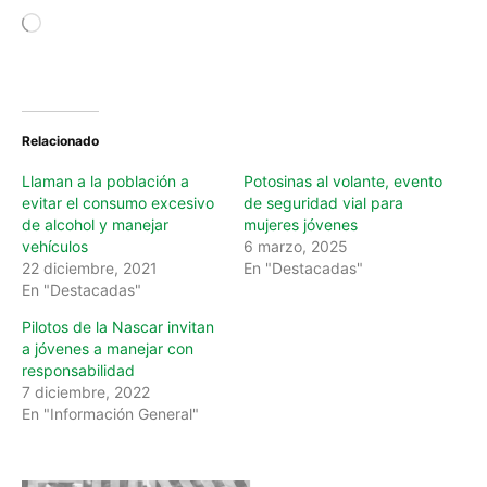
L
o
a
d
i
n
Relacionado
g
…
Llaman a la población a
Potosinas al volante, evento
evitar el consumo excesivo
de seguridad vial para
de alcohol y manejar
mujeres jóvenes
vehículos
6 marzo, 2025
22 diciembre, 2021
En "Destacadas"
En "Destacadas"
Pilotos de la Nascar invitan
a jóvenes a manejar con
responsabilidad
7 diciembre, 2022
En "Información General"