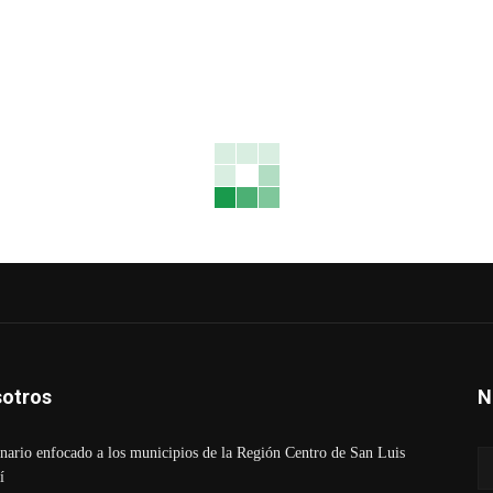
otros
N
ario enfocado a los municipios de la Región Centro de San Luis
í