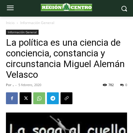
Inicio
Información General
Información General
La política es una ciencia de
conciencia, constancia y
circunstancia Miguel Alemán
Velasco
Por
.
-
5 febrero, 2020
782
0