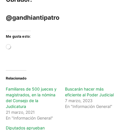
@gandhiantipatro
Me gusta esto:
L
o
a
d
i
n
Relacionado
g
…
Familiares de 500 jueces y
Buscarán hacer más
magistrados, en la nómina
eficiente al Poder Judicial
del Consejo de la
7 marzo, 2023
Judicatura
En "Información General"
21 marzo, 2021
En "Información General"
Diputados aprueban