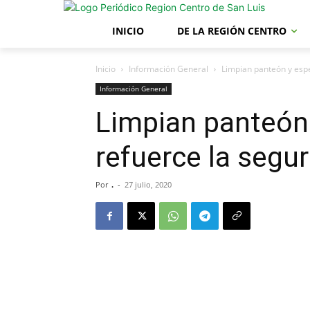
INICIO
DE LA REGIÓN CENTRO
Inicio
Información General
Limpian panteón y espe
Información General
Limpian panteón
refuerce la segu
Por
.
-
27 julio, 2020