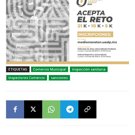
ETIQUETAS
Comercio Municipal
inspección sanitaria
Inspectores Comercio
sanciones