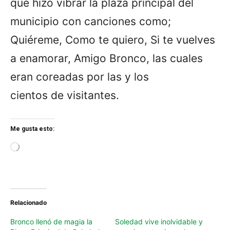
que hizo vibrar la plaza principal del
municipio con canciones como;
Quiéreme, Como te quiero, Si te vuelves
a enamorar, Amigo Bronco, las cuales
eran coreadas por las y los
cientos de visitantes.
Me gusta esto:
L
o
a
d
i
n
Relacionado
g
…
Bronco llenó de magia la
Soledad vive inolvidable y