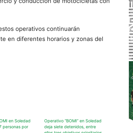
rcio y conducción de motocicletas con
estos operativos continuarán
e en diferentes horarios y zonas del
BOMI en Soledad
Operativo “BOMI” en Soledad
7 personas por
deja siete detenidos, entre
ellos tres objetivos prioritarios