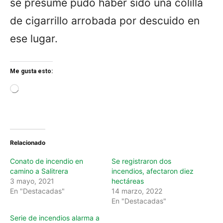
se presume pudo haber sido una colilla
de cigarrillo arrobada por descuido en
ese lugar.
Me gusta esto:
L
o
a
d
i
n
Relacionado
g
…
Conato de incendio en
Se registraron dos
camino a Salitrera
incendios, afectaron diez
3 mayo, 2021
hectáreas
En "Destacadas"
14 marzo, 2022
En "Destacadas"
Serie de incendios alarma a