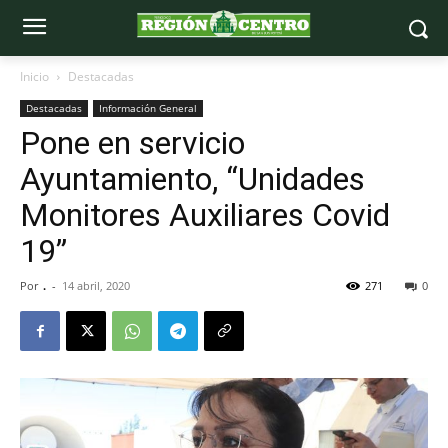
Inicio
Destacadas
Destacadas
Información General
Pone en servicio
Ayuntamiento, “Unidades
Monitores Auxiliares Covid
19”
Por
.
-
14 abril, 2020
271
0