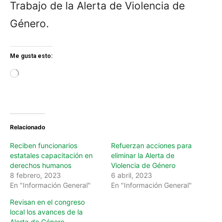
Trabajo de la Alerta de Violencia de
Género.
Me gusta esto:
L
o
a
d
i
n
Relacionado
g
…
Reciben funcionarios
Refuerzan acciones para
estatales capacitación en
eliminar la Alerta de
derechos humanos
Violencia de Género
8 febrero, 2023
6 abril, 2023
En "Información General"
En "Información General"
Revisan en el congreso
local los avances de la
Alerta de Género