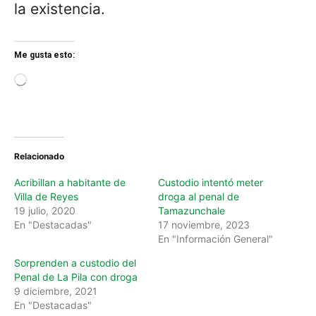
la existencia.
Me gusta esto:
L
o
a
d
i
n
Relacionado
g
…
Acribillan a habitante de
Custodio intentó meter
Villa de Reyes
droga al penal de
19 julio, 2020
Tamazunchale
En "Destacadas"
17 noviembre, 2023
En "Información General"
Sorprenden a custodio del
Penal de La Pila con droga
9 diciembre, 2021
En "Destacadas"