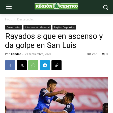
Inicio
Destacadas
Destacadas
Información General
Región Deportiva
Rayados sigue en ascenso y
da golpe en San Luis
Por
Condor
-
21 septiembre, 2020
237
0