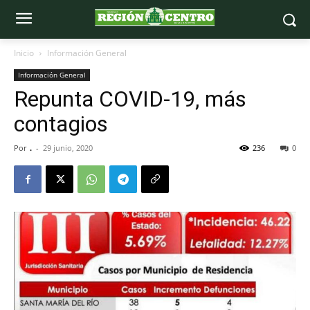
Inicio
Información General
Información General
Repunta COVID-19, más
contagios
Por
.
-
29 junio, 2020
236
0