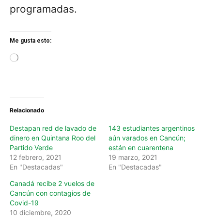
programadas.
Me gusta esto:
L
o
a
d
i
n
Relacionado
g
…
Destapan red de lavado de
143 estudiantes argentinos
dinero en Quintana Roo del
aún varados en Cancún;
Partido Verde
están en cuarentena
12 febrero, 2021
19 marzo, 2021
En "Destacadas"
En "Destacadas"
Canadá recibe 2 vuelos de
Cancún con contagios de
Covid-19
10 diciembre, 2020