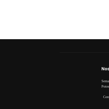
Nos
Seman
Potos
Con