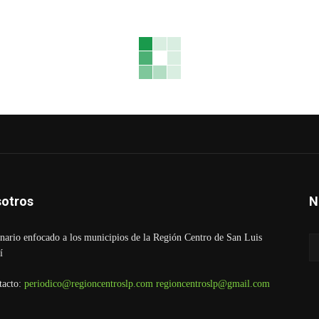
otros
N
ario enfocado a los municipios de la Región Centro de San Luis
í
tacto:
periodico@regioncentroslp.com
regioncentroslp@gmail.com