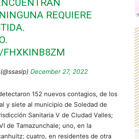
 ENCUENTRAN
 NINGUNA REQUIERE
TIDA.
O.
M/FHXKINB8ZM
 (@ssaslp)
December 27, 2022
e detectaron 152 nuevos contagios, de los
al y siete al municipio de Soledad de
isdicción Sanitaria V de Ciudad Valles;
a VI de Tamazunchale; uno, en la
canhuitz; cuatro, en residentes de otra