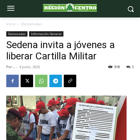
Inicio
Destacadas
Destacadas
Información General
Sedena invita a jóvenes a
liberar Cartilla Militar
Por
.
-
4 junio, 2020
318
0