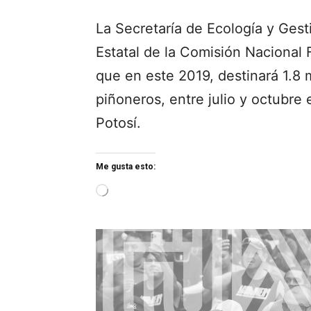
La Secretaría de Ecología y Ges
Estatal de la Comisión Nacional 
que en este 2019, destinará 1.8 
piñoneros, entre julio y octubre
Potosí.
Me gusta esto:
L
o
a
d
i
n
g
…