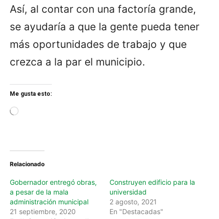
Así, al contar con una factoría grande,
se ayudaría a que la gente pueda tener
más oportunidades de trabajo y que
crezca a la par el municipio.
Me gusta esto:
L
o
a
d
i
n
Relacionado
g
…
Gobernador entregó obras,
Construyen edificio para la
a pesar de la mala
universidad
administración municipal
2 agosto, 2021
21 septiembre, 2020
En "Destacadas"