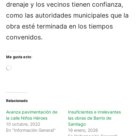
drenaje y los vecinos tienen confianza,
como las autoridades municipales que la
obra esté terminada en los tiempos
convenidos.
Me gusta esto:
L
o
a
d
i
n
Relacionado
g
…
Avanza pavimentación de
Insuficientes e irrelevantes
la calle Niños Héroes
las obras de Barrio de
10 octubre, 2022
Santiago
En "Información General"
19 enero, 2026