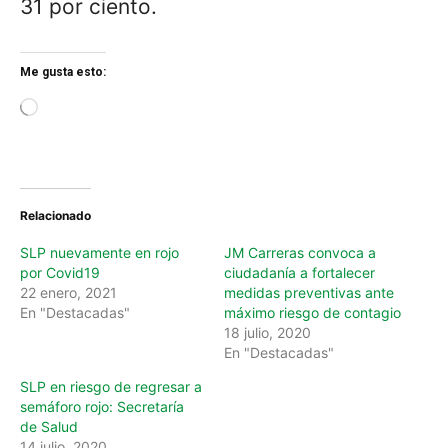
31 por ciento.
Me gusta esto:
L
o
a
d
i
n
Relacionado
g
…
SLP nuevamente en rojo
JM Carreras convoca a
por Covid19
ciudadanía a fortalecer
22 enero, 2021
medidas preventivas ante
En "Destacadas"
máximo riesgo de contagio
18 julio, 2020
En "Destacadas"
SLP en riesgo de regresar a
semáforo rojo: Secretaría
de Salud
14 julio, 2020