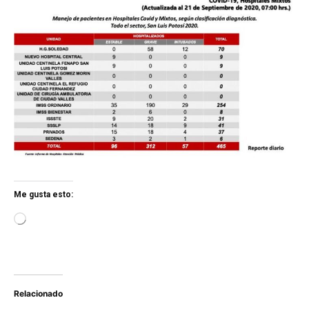
Me gusta esto:
L
o
a
d
i
n
Relacionado
g