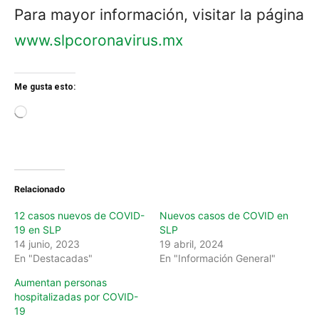
Para mayor información, visitar la página
www.slpcoronavirus.mx
Me gusta esto:
L
o
a
d
i
n
Relacionado
g
…
12 casos nuevos de COVID-
Nuevos casos de COVID en
19 en SLP
SLP
14 junio, 2023
19 abril, 2024
En "Destacadas"
En "Información General"
Aumentan personas
hospitalizadas por COVID-
19