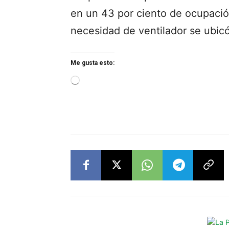
en un 43 por ciento de ocupació
necesidad de ventilador se ubicó
Me gusta esto:
L
o
a
d
i
n
g
…