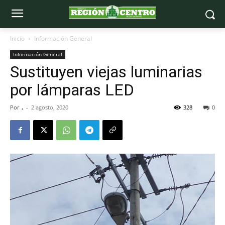
Inicio
Información General
Información General
Sustituyen viejas luminarias
por lámparas LED
Por
.
-
2 agosto, 2020
328
0