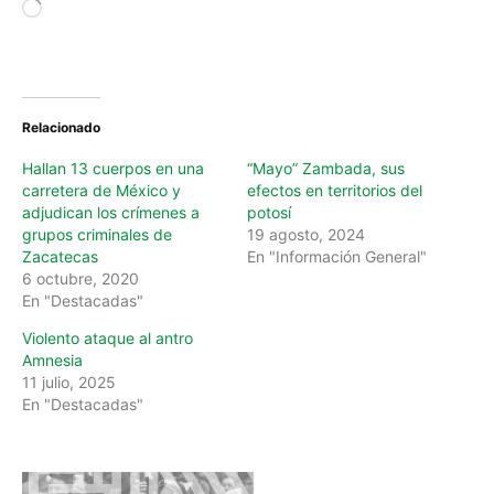
o
a
d
i
n
Relacionado
g
…
Hallan 13 cuerpos en una
“Mayo” Zambada, sus
carretera de México y
efectos en territorios del
adjudican los crímenes a
potosí
grupos criminales de
19 agosto, 2024
Zacatecas
En "Información General"
6 octubre, 2020
En "Destacadas"
Violento ataque al antro
Amnesia
11 julio, 2025
En "Destacadas"