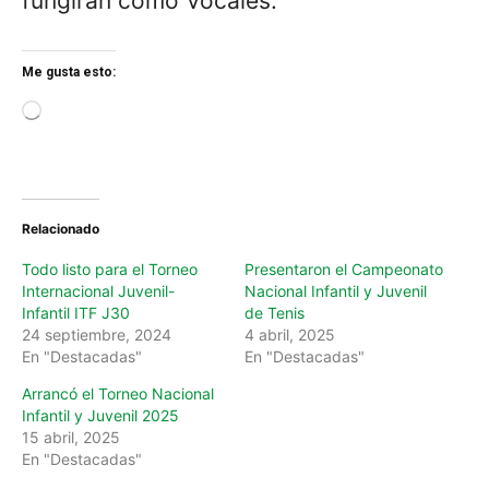
fungirán como Vocales.
Me gusta esto:
L
o
a
d
i
n
Relacionado
g
…
Todo listo para el Torneo
Presentaron el Campeonato
Internacional Juvenil-
Nacional Infantil y Juvenil
Infantil ITF J30
de Tenis
24 septiembre, 2024
4 abril, 2025
En "Destacadas"
En "Destacadas"
Arrancó el Torneo Nacional
Infantil y Juvenil 2025
15 abril, 2025
En "Destacadas"