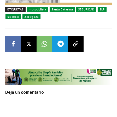
ETIQUETAS
motociclista
Santa Catarina
SEGURIDAD
SLP
slp local
Zaragoza
Deja un comentario