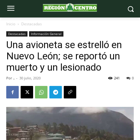
Inicio
Destacadas
Destacadas
Información General
Una avioneta se estrelló en
Nuevo León; se reportó un
muerto y un lesionado
Por
.
-
30 julio, 2020
241
0