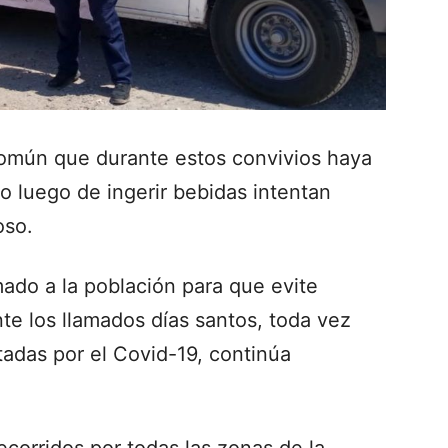
común que durante estos convivios haya
o luego de ingerir bebidas intentan
oso.
mado a la población para que evite
te los llamados días santos, toda vez
adas por el Covid-19, continúa
ecorridos por todas las zonas de la