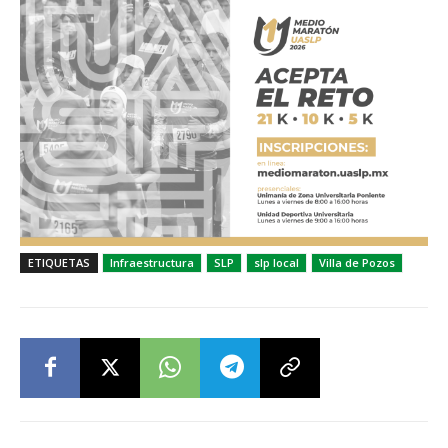
ETIQUETAS
Infraestructura
SLP
slp local
Villa de Pozos