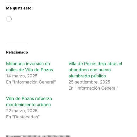
Me gusta esto:
L
o
a
d
i
n
Relacionado
g
…
Millonaria inversión en
Villa de Pozos deja atrás el
calles de Villa de Pozos
abandono con nuevo
14 marzo, 2025
alumbrado público
En "Información General"
25 septiembre, 2025
En "Información General"
Villa de Pozos refuerza
mantenimiento urbano
22 marzo, 2025
En "Destacadas"