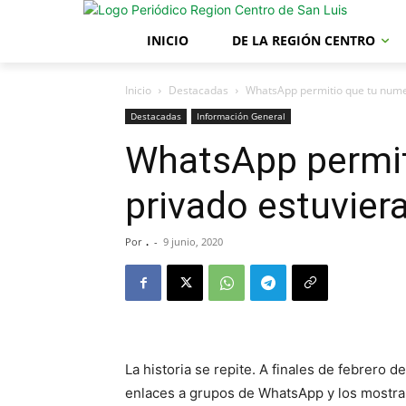
INICIO
DE LA REGIÓN CENTRO
Inicio
Destacadas
WhatsApp permitio que tu nume
Destacadas
Información General
WhatsApp permit
privado estuvier
Por
.
-
9 junio, 2020
La historia se repite. A finales de febrero
enlaces a grupos de WhatsApp y los mostra