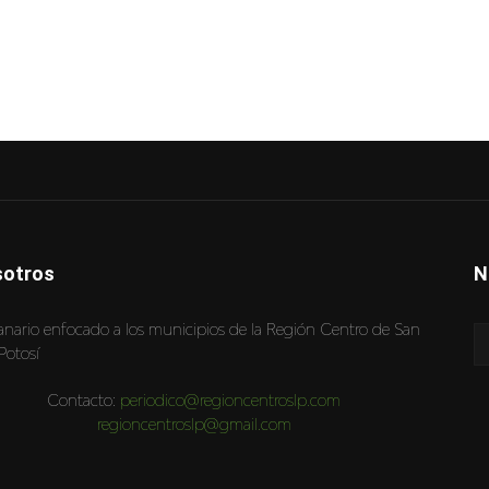
otros
N
nario enfocado a los municipios de la Región Centro de San
Potosí
Contacto:
periodico@regioncentroslp.com
regioncentroslp@gmail.com