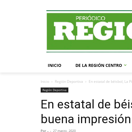
INICIO
DE LA REGIÓN CENTRO
Inicio
Región Deportiva
En estatal de béisbol, La 
Región Deportiva
En estatal de béi
buena impresión
Por
.
-
27 marzo, 2020