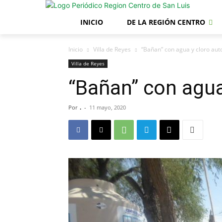
INICIO
DE LA REGIÓN CENTRO
Inicio
Villa de Reyes
“Bañan” con agua y cloro aut
Villa de Reyes
“Bañan” con agua
Por
.
-
11 mayo, 2020