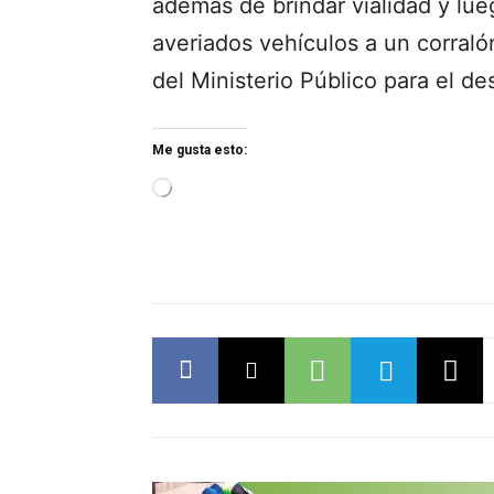
además de brindar vialidad y lue
averiados vehículos a un corraló
del Ministerio Público para el de
Me gusta esto:
L
o
a
d
i
n
g
…