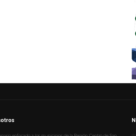
otros
N
nario enfocado a los municipios de la Región Centro de San