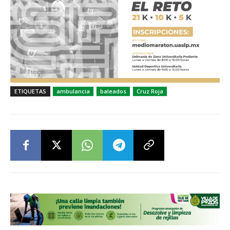
ETIQUETAS
ambulancia
baleados
Cruz Roja