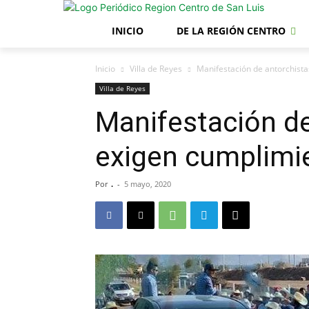
INICIO
DE LA REGIÓN CENTRO
Inicio
Villa de Reyes
Manifestación de antorchist
Villa de Reyes
Manifestación de
exigen cumplimi
Por
.
-
5 mayo, 2020