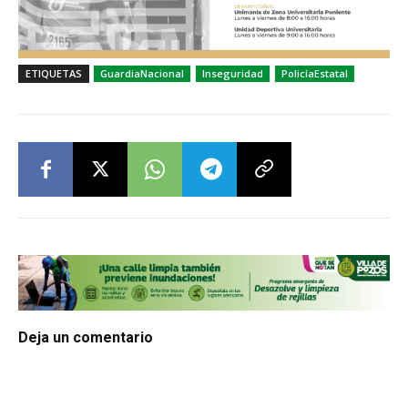
ETIQUETAS
GuardiaNacional
Inseguridad
PolicíaEstatal
Deja un comentario