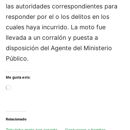
las autoridades correspondientes para
responder por el o los delitos en los
cuales haya incurrido. La moto fue
llevada a un corralón y puesta a
disposición del Agente del Ministerio
Público.
Me gusta esto:
L
o
a
d
i
n
Relacionado
g
…
Tripulaba moto con reporte
Capturaron a hombre,