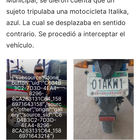
Municipal, se dieron cuenta que un
sujeto tripulaba una motocicleta Italika,
azul. La cual se desplazaba en sentido
contrario. Se procedió a interceptar el
vehículo.
{“subsource”:”done_
button”,”uid”:”C604B
3C2-7D3D-4EA4-
8296-
8CA263131C64_158
6971643158″,”sourc
e”:”other”,”origin”:”gall
ery”,”source_sid”:”C6
04B3C2-7D3D-
4EA4-8296-
8CA263131C64_158
6971643214″}