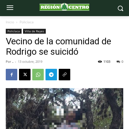
Inicio
Policíaca
Policíaca
Villa de Reyes
Vecino de la comunidad de
Rodrigo se suicidó
Por
.
-
13 octubre, 2019
1103
0