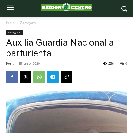
Inicio
Zaragoza
Zaragoza
Auxilia Guardia Nacional a
parturienta
Por
.
-
15 junio, 2020
236
0