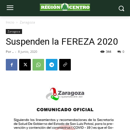
Inicio
Zaragoza
Zaragoza
Suspenden la FEREZA 2020
Por
.
-
8 junio, 2020
344
0