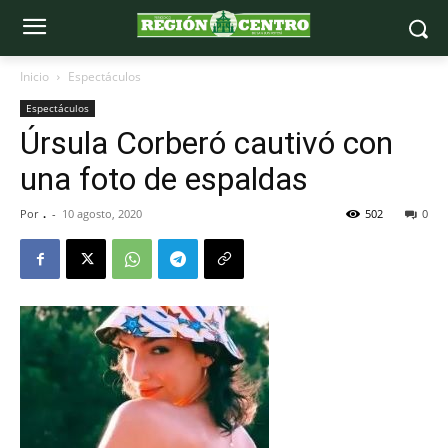
Inicio
Espectáculos
Espectáculos
Úrsula Corberó cautivó con
una foto de espaldas
Por
.
-
10 agosto, 2020
502
0