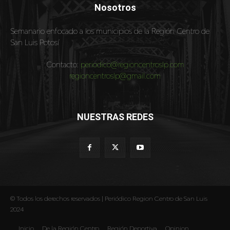
Nosotros
Semanario enfocado a los municipios de la Región Centro de
San Luis Potosí
Contacto:
periodico@regioncentroslp.com
regioncentroslp@gmail.com
NUESTRAS REDES
© Todos los derechos reservados | Periódico Region Centro de San Luis
2024
Inicio
De la Región Centro
Región Deportiva
Opinion